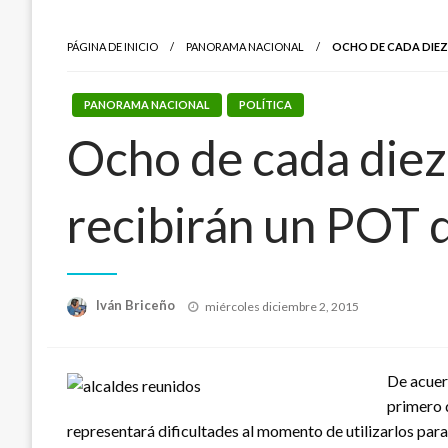
PÁGINA DE INICIO
PANORAMA NACIONAL
OCHO DE CADA DIEZ 
PANORAMA NACIONAL
POLÍTICA
Ocho de cada diez
recibirán un POT q
Publicado
Iván Briceño
miércoles diciembre 2, 2015
el
De acuer
primero 
representará dificultades al momento de utilizarlos para