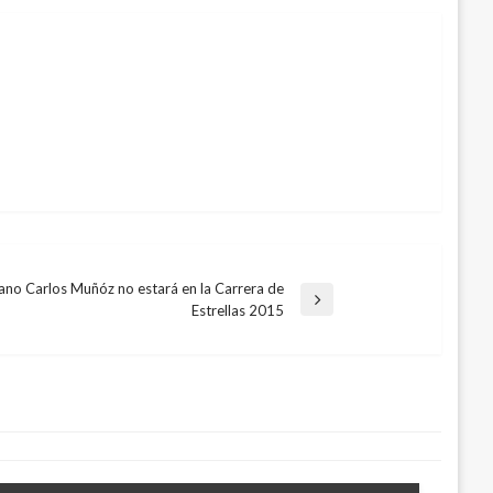
ano Carlos Muñóz no estará en la Carrera de
Estrellas 2015
a a Uribe por las Bacrim
11