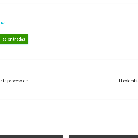
eño
 las entradas
rante proceso de
El colombi
Entrada
siguiente
del terremoto que
NACIONAL
Pastrana responsabiliz
Iván Briceño
jueves febrero 10, 20