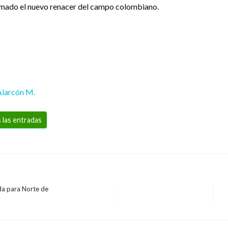
llamado el nuevo renacer del campo colombiano.
Alarcón M.
 las entradas
da para Norte de
E
s