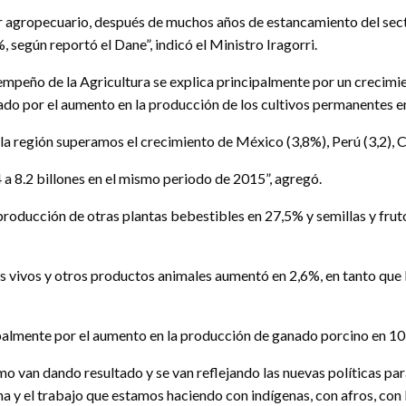
 agropecuario, después de muchos años de estancamiento del sector
 según reportó el Dane”, indicó el Ministro Iragorri.
mpeño de la Agricultura se explica principalmente por un crecimi
do por el aumento en la producción de los cultivos permanentes en 
región superamos el crecimiento de México (3,8%), Perú (3,2), Chile
 a 8.2 billones en el mismo periodo de 2015”, agregó.
oducción de otras plantas bebestibles en 27,5% y semillas y frutos
es vivos y otros productos animales aumentó en 2,6%, en tanto que l
cipalmente por el aumento en la producción de ganado porcino en 1
van dando resultado y se van reflejando las nuevas políticas para e
na y el trabajo que estamos haciendo con indígenas, con afros, con 