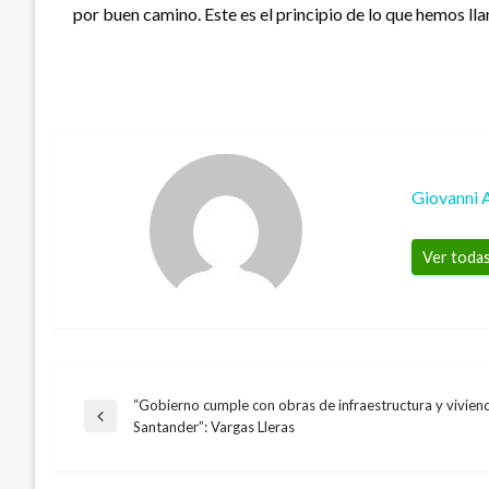
por buen camino. Este es el principio de lo que hemos 
Giovanni 
Ver todas
“Gobierno cumple con obras de infraestructura y vivien
Navegación
Entrada
Santander”: Vargas Lleras
anterior
de