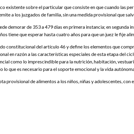
ico existente sobre el particular que consiste en que cuando las p
s remite a los juzgados de familia, sin una medida provisional que sa
a puede demorar de 353 a 479 días en primera instancia; en segunda 
ños tiene que esperar hasta cuatro años para que un juez le fije ali
stulado constitucional del artículo 46 y define los elementos que com
l en razón a las características especiales de esta etapa del ciclo
cial como lo imprescindible para la nutrición, habitación, vestuario
todo lo que es necesario para el soporte emocional y la vida autóno
ta provisional de alimentos a los niños, niñas y adolescentes, con 