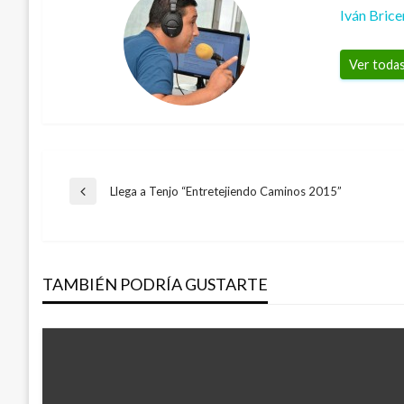
Iván Bric
Ver todas
Navegación
Llega a Tenjo “Entretejiendo Caminos 2015”
Entrada
anterior
de
TAMBIÉN PODRÍA GUSTARTE
entradas