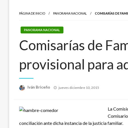
PÁGINA DE INICIO
PANORAMA NACIONAL
COMISARÍAS DE FAM
PANORAMA NACIONAL
Comisarías de Fami
provisional para 
Publicado
Iván Briceño
jueves diciembre 10, 2015
el
La Comisió
Comisarios
conciliación ante dicha instancia de la justicia familiar.