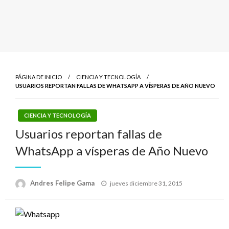
PÁGINA DE INICIO
CIENCIA Y TECNOLOGÍA
USUARIOS REPORTAN FALLAS DE WHATSAPP A VÍSPERAS DE AÑO NUEVO
CIENCIA Y TECNOLOGÍA
Usuarios reportan fallas de
WhatsApp a vísperas de Año Nuevo
Publicado
Andres Felipe Gama
jueves diciembre 31, 2015
el