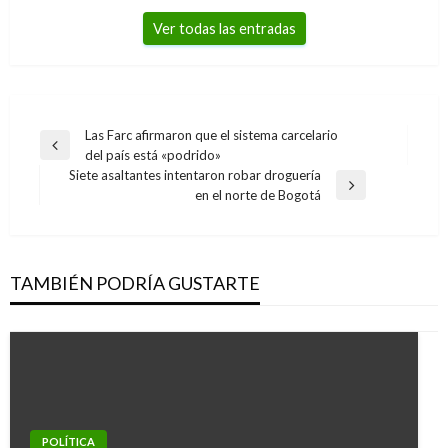
Ver todas las entradas
Navegación
Las Farc afirmaron que el sistema carcelario
Entrada
del país está «podrido»
de
anterior
Siete asaltantes intentaron robar droguería
entradas
Entrada
en el norte de Bogotá
siguiente
TAMBIÉN PODRÍA GUSTARTE
POLÍTICA