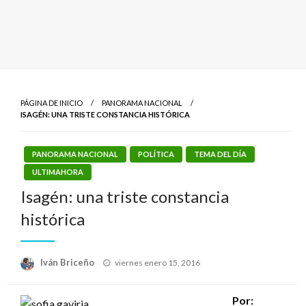
PÁGINA DE INICIO
PANORAMA NACIONAL
ISAGÉN: UNA TRISTE CONSTANCIA HISTÓRICA
PANORAMA NACIONAL
POLÍTICA
TEMA DEL DÍA
ULTIMAHORA
Isagén: una triste constancia
histórica
Publicado
Iván Briceño
viernes enero 15, 2016
el
Por: