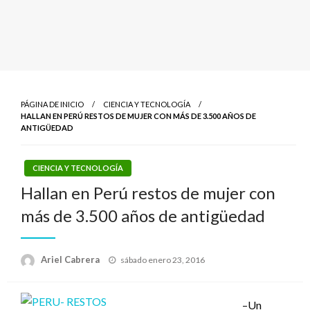
PÁGINA DE INICIO
CIENCIA Y TECNOLOGÍA
HALLAN EN PERÚ RESTOS DE MUJER CON MÁS DE 3.500 AÑOS DE
ANTIGÜEDAD
CIENCIA Y TECNOLOGÍA
Hallan en Perú restos de mujer con
más de 3.500 años de antigüedad
Publicado
Ariel Cabrera
sábado enero 23, 2016
el
–Un