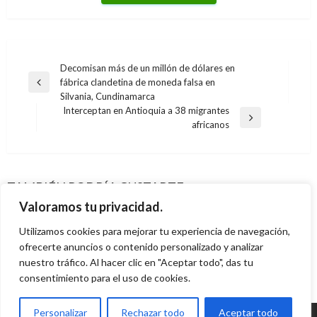
Navegación
Decomisan más de un millón de dólares en
fábrica clandetina de moneda falsa en
de
Entrada
Silvania, Cundinamarca
anterior
entradas
Interceptan en Antioquia a 38 migrantes
Entrada
africanos
siguiente
CIENCIA Y TECNOLOGÍA
CIENCIA Y TECNOLOGÍA
Llegaron las listas más populares de YouTube
NSA se infiltró en centros de datos de Google
2018
CIENCIA Y TECNOLOGÍA
TAMBIÉN PODRÍA GUSTARTE
CIENCIA Y TECNOLOGÍA
y Yahoo
Trabajadores de Google protestan contra el
Iván Briceño
jueves diciembre 6, 2018
Valoramos tu privacidad.
Apple presentó el nuevo iPad Mini
Paola Hernandez
miércoles octubre 30, 2013
acoso laboral
Utilizamos cookies para mejorar tu experiencia de navegación,
Iván Briceño
martes octubre 23, 2012
Iván Briceño
ofrecerte anuncios o contenido personalizado y analizar
jueves noviembre 1, 2018
nuestro tráfico. Al hacer clic en "Aceptar todo", das tu
consentimiento para el uso de cookies.
Personalizar
Rechazar todo
Aceptar todo