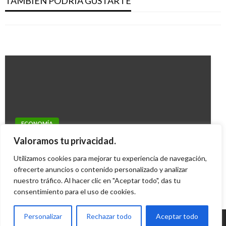
TAMBIÉN PODRÍA GUSTARTE
Propuesta de IVA a la leche y sus derivados
para 2019
Iván Briceño
sábado enero 11, 2020
preocupa a Fedecooleche
Giovanni Alarcón M.
viernes mayo 17, 2019
Manuel Reyes Beltran
miércoles noviembre 7, 2018
ECONOMÍA
TGI distribuirá más de $516 mil millones en
Valoramos tu privacidad.
dividendos a sus accionistas
Utilizamos cookies para mejorar tu experiencia de navegación,
Iván Briceño
ofrecerte anuncios o contenido personalizado y analizar
jueves noviembre 6, 2014
nuestro tráfico. Al hacer clic en "Aceptar todo", das tu
consentimiento para el uso de cookies.
Personalizar
Rechazar todo
Aceptar todo
© Radio Santa Fe 1070 am