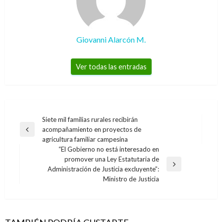
Giovanni Alarcón M.
Ver todas las entradas
Navegación
Siete mil familias rurales recibirán
acompañamiento en proyectos de
de
Entrada
agricultura familiar campesina
anterior
entradas
“El Gobierno no está interesado en
promover una Ley Estatutaria de
Entrada
Administración de Justicia excluyente”:
siguiente
Ministro de Justicia
ECONOMÍA
ECONOMÍA
Nación inició con éxito programa de
ECONOMÍA
Gobierno meta de crecimiento de la economía
financiamiento con subastas de TES para 2020