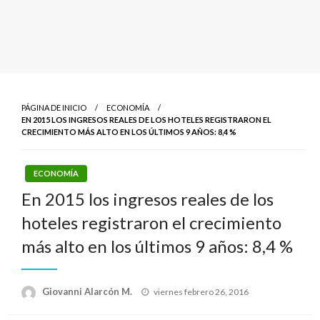
PÁGINA DE INICIO
ECONOMÍA
EN 2015 LOS INGRESOS REALES DE LOS HOTELES REGISTRARON EL
CRECIMIENTO MÁS ALTO EN LOS ÚLTIMOS 9 AÑOS: 8,4 %
ECONOMÍA
En 2015 los ingresos reales de los
hoteles registraron el crecimiento
más alto en los últimos 9 años: 8,4 %
Publicado
Giovanni Alarcón M.
viernes febrero 26, 2016
el