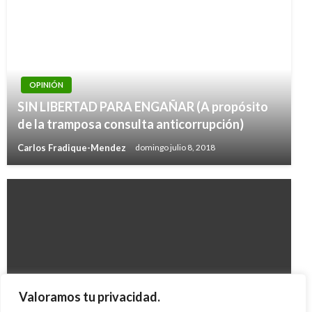
OPINIÓN
SIN LIBERTAD PARA ENGAÑAR (A propósito
de la tramposa consulta anticorrupción)
Carlos Fradique-Mendez
domingo julio 8, 2018
OPINIÓN
Valoramos tu privacidad.