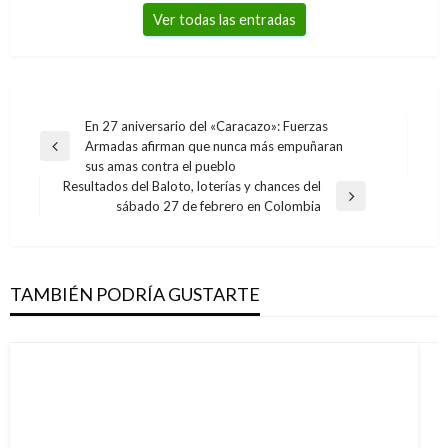
Ver todas las entradas
Navegación
En 27 aniversario del «Caracazo»: Fuerzas
Armadas afirman que nunca más empuñaran
de
Entrada
sus amas contra el pueblo
anterior
entradas
Resultados del Baloto, loterías y chances del
Entrada
sábado 27 de febrero en Colombia
siguiente
TAMBIÉN PODRÍA GUSTARTE