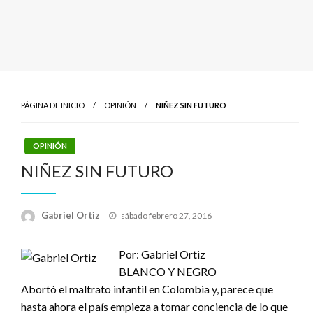
PÁGINA DE INICIO
OPINIÓN
NIÑEZ SIN FUTURO
OPINIÓN
NIÑEZ SIN FUTURO
Publicado
Gabriel Ortiz
sábado febrero 27, 2016
el
Por: Gabriel Ortiz
BLANCO Y NEGRO
Abortó el maltrato infantil en Colombia y, parece que
hasta ahora el país empieza a tomar conciencia de lo que