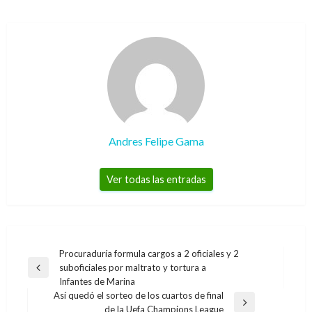
Andres Felipe Gama
Ver todas las entradas
Navegación
Procuraduría formula cargos a 2 oficiales y 2
suboficiales por maltrato y tortura a
de
Entrada
Infantes de Marina
anterior
entradas
Así quedó el sorteo de los cuartos de final
Entrada
de la Uefa Champions League