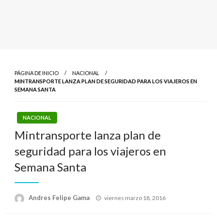
PÁGINA DE INICIO
NACIONAL
MINTRANSPORTE LANZA PLAN DE SEGURIDAD PARA LOS VIAJEROS EN
SEMANA SANTA
NACIONAL
Mintransporte lanza plan de
seguridad para los viajeros en
Semana Santa
Publicado
Andres Felipe Gama
viernes marzo 18, 2016
el