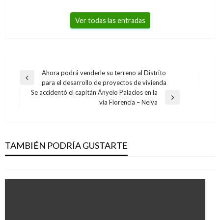
Ver todas las entradas
Navegación
Ahora podrá venderle su terreno al Distrito
Entrada
para el desarrollo de proyectos de vivienda
de
anterior
Se accidentó el capitán Ányelo Palacios en la
entradas
NACIONAL
Entrada
vía Florencia – Neiva
siguiente
FF.AA. estrenan modelo de atención en salud
para uniformados activos en retiro y sus
familias
TAMBIÉN PODRÍA GUSTARTE
Giovanni Alarcón M.
lunes agosto 1, 2016