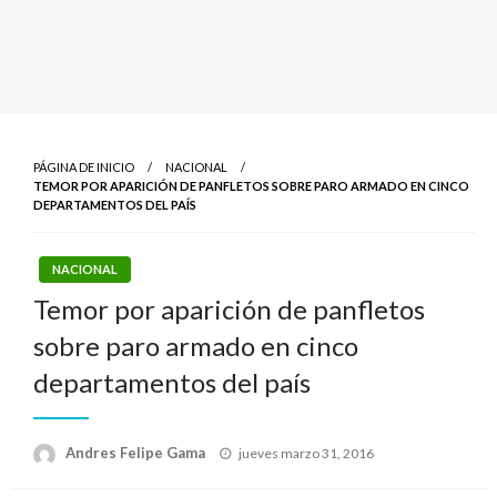
PÁGINA DE INICIO
NACIONAL
TEMOR POR APARICIÓN DE PANFLETOS SOBRE PARO ARMADO EN CINCO
DEPARTAMENTOS DEL PAÍS
NACIONAL
Temor por aparición de panfletos
sobre paro armado en cinco
departamentos del país
Publicado
Andres Felipe Gama
jueves marzo 31, 2016
el