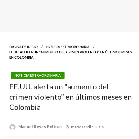
PÁGINA DE INICIO
NOTICIA EXTRAORDINARIA
EE.UU. ALERTA UN “AUMENTO DEL CRIMEN VIOLENTO” EN ÚLTIMOS MESES
EN COLOMBIA
NOTICIA EXTRAORDINARIA
EE.UU. alerta un “aumento del
crimen violento” en últimos meses en
Colombia
Publicado
Manuel Reyes Beltran
martes abril 5, 2016
el