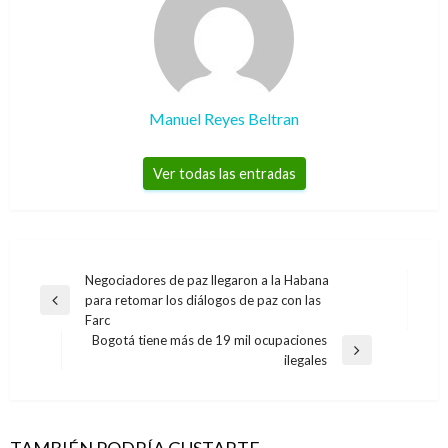
Manuel Reyes Beltran
Ver todas las entradas
Navegación
Negociadores de paz llegaron a la Habana
para retomar los diálogos de paz con las
de
Entrada
Farc
anterior
entradas
Bogotá tiene más de 19 mil ocupaciones
Entrada
ilegales
siguiente
TAMBIÉN PODRÍA GUSTARTE