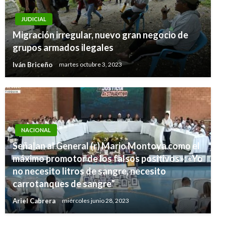
JUDICIAL
Migración irregular, nuevo gran negocio de
grupos armados ilegales
Iván Briceño
martes octubre 3, 2023
NACIONAL
Señalan al General (r) Mario Montoya como el
máximo promotor de los falsos positivos»: «Yo
ANTIOQUIA
no necesito litros de sangre, necesito
Plantón y cacerolazo para rechazar la
carrotanques de sangre”
Reforma Tributaria
Ariel Cabrera
miércoles junio 28, 2023
Manuel Reyes Beltran
martes enero 3, 2017