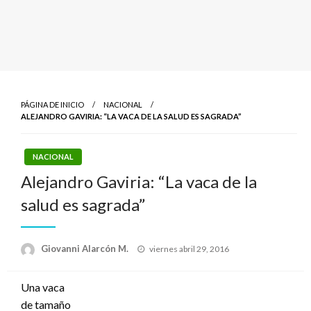
PÁGINA DE INICIO
NACIONAL
ALEJANDRO GAVIRIA: “LA VACA DE LA SALUD ES SAGRADA”
NACIONAL
Alejandro Gaviria: “La vaca de la
salud es sagrada”
Publicado
Giovanni Alarcón M.
viernes abril 29, 2016
el
Una vaca
de tamaño