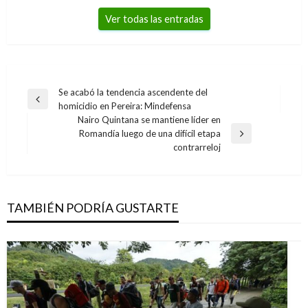
Ver todas las entradas
Navegación
Se acabó la tendencia ascendente del
Entrada
homicidio en Pereira: Mindefensa
de
anterior
Nairo Quintana se mantiene líder en
entradas
Romandía luego de una difícil etapa
Entrada
contrarreloj
siguiente
TAMBIÉN PODRÍA GUSTARTE