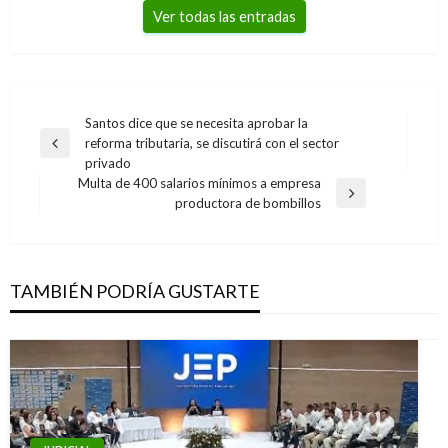
Ver todas las entradas
Navegación
Santos dice que se necesita aprobar la
reforma tributaria, se discutirá con el sector
de
Entrada
privado
anterior
entradas
Multa de 400 salarios mínimos a empresa
Entrada
productora de bombillos
siguiente
TAMBIÉN PODRÍA GUSTARTE