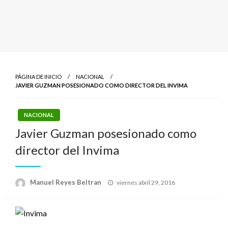
PÁGINA DE INICIO
NACIONAL
JAVIER GUZMAN POSESIONADO COMO DIRECTOR DEL INVIMA
NACIONAL
Javier Guzman posesionado como
director del Invima
Publicado
Manuel Reyes Beltran
viernes abril 29, 2016
el