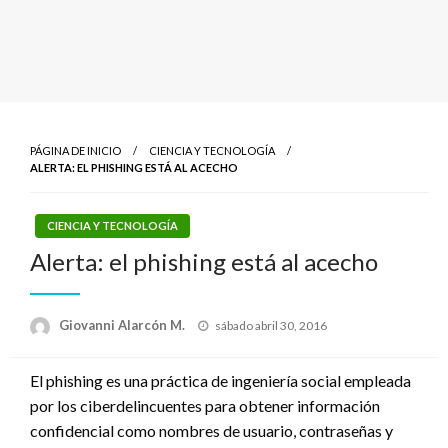
PÁGINA DE INICIO
CIENCIA Y TECNOLOGÍA
ALERTA: EL PHISHING ESTÁ AL ACECHO
CIENCIA Y TECNOLOGÍA
Alerta: el phishing está al acecho
Publicado
Giovanni Alarcón M.
sábado abril 30, 2016
el
El phishing es una práctica de ingeniería social empleada
por los ciberdelincuentes para obtener información
confidencial como nombres de usuario, contraseñas y