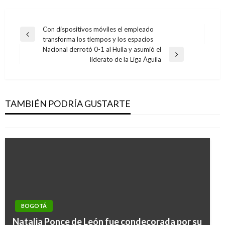
Navegación
Con dispositivos móviles el empleado
Entrada
transforma los tiempos y los espacios
de
anterior
Nacional derrotó 0-1 al Huila y asumió el
entradas
Entrada
liderato de la Liga Águila
siguiente
BOGOTÁ
Importancia de los saberes ancestrales en la
gestión sostenible de la biodiversidad
TAMBIÉN PODRÍA GUSTARTE
Manuel Reyes Beltran
viernes mayo 22, 2020
BOGOTÁ
Natalia Ponce de León fue condecorada por su