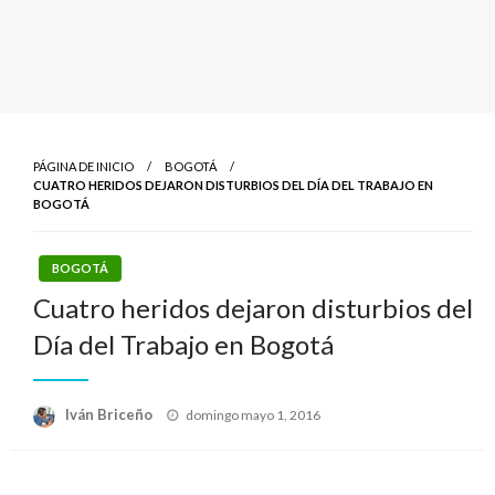
PÁGINA DE INICIO
BOGOTÁ
CUATRO HERIDOS DEJARON DISTURBIOS DEL DÍA DEL TRABAJO EN
BOGOTÁ
BOGOTÁ
Cuatro heridos dejaron disturbios del
Día del Trabajo en Bogotá
Publicado
Iván Briceño
domingo mayo 1, 2016
el