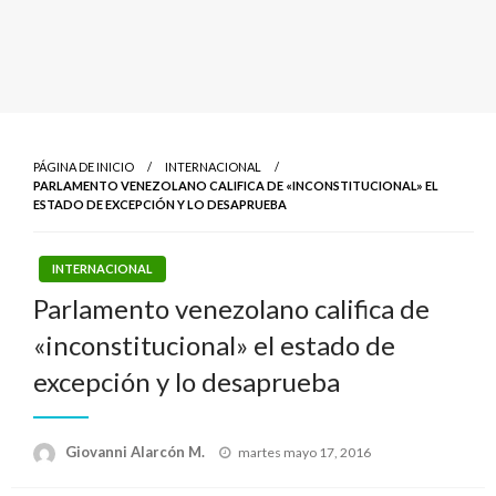
PÁGINA DE INICIO
INTERNACIONAL
PARLAMENTO VENEZOLANO CALIFICA DE «INCONSTITUCIONAL» EL
ESTADO DE EXCEPCIÓN Y LO DESAPRUEBA
INTERNACIONAL
Parlamento venezolano califica de
«inconstitucional» el estado de
excepción y lo desaprueba
Publicado
Giovanni Alarcón M.
martes mayo 17, 2016
el