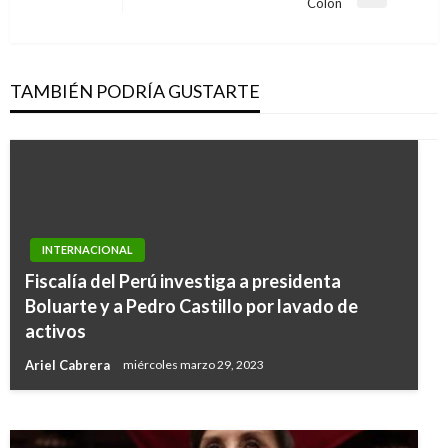
entradas
Entrada
Colón
siguiente
TAMBIÉN PODRÍA GUSTARTE
INTERNACIONAL
Fiscalía del Perú investiga a presidenta
INTERNACIONAL
Boluarte y a Pedro Castillo por lavado de
Canadá: plásticos de un solo uso estarían
activos
prohibidos a partir de 2021
Ariel Cabrera
miércoles marzo 29, 2023
Manuel Reyes Beltran
lunes junio 10, 2019