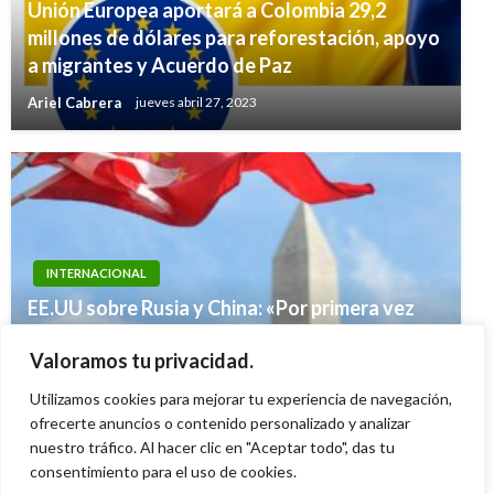
Unión Europea aportará a Colombia 29,2
millones de dólares para reforestación, apoyo
a migrantes y Acuerdo de Paz
Ariel Cabrera
jueves abril 27, 2023
INTERNACIONAL
POLÍTICA
EE.UU sobre Rusia y China: «Por primera vez
España ofrece participar en misión de las
avanzamos hacia una confrontación con dos
Naciones Unidas que verificará acuerdos de
Valoramos tu privacidad.
adversarios con capacidades nucleares»
paz en Colombia
Utilizamos cookies para mejorar tu experiencia de navegación,
Ariel Cabrera
miércoles abril 21, 2021
Giovanni Alarcón M.
ofrecerte anuncios o contenido personalizado y analizar
lunes junio 20, 2016
nuestro tráfico. Al hacer clic en "Aceptar todo", das tu
consentimiento para el uso de cookies.