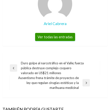
Ariel Cabrera
Ver todas las entradas
Navegación
Duro golpe al narcotráfico en el Valle; fuerza
pública destruye complejo coquero
de
Entrada
valorado en US$21 millones
anterior
entradas
Ausentismo frena trámite de proyectos de
ley que regulan cirugías estéticas y la
Entrada
marihuana medicinal
siguiente
TAMBIÉN PODRÍA GUSTARTE