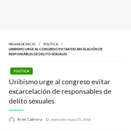
PÁGINA DE INICIO
POLÍTICA
URIBISMO URGE AL CONGRESO EVITAR EXCARCELACIÓN DE
RESPONSABLES DE DELITO SEXUALES
POLÍTICA
Uribismo urge al congreso evitar
excarcelación de responsables de
delito sexuales
Publicado
Ariel Cabrera
miércoles mayo 25, 2016
el