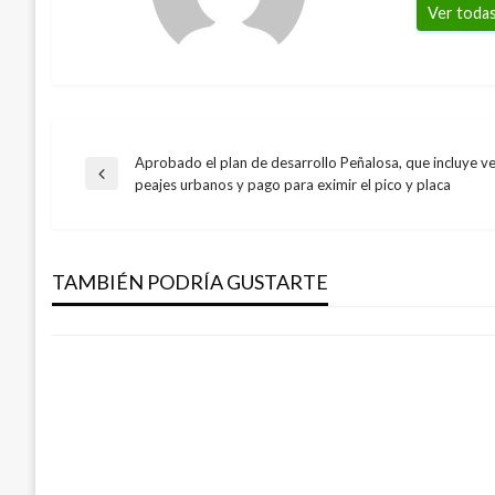
Ver todas
Aprobado el plan de desarrollo Peñalosa, que incluye v
Navegación
Entrada
peajes urbanos y pago para eximir el pico y placa
anterior
de
PICO Y PLACA
Pico y placa para este miércoles 17 de ab
TAMBIÉN PODRÍA GUSTARTE
entradas
Ariel Cabrera
miércoles abril 17, 2019