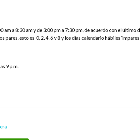
00 am a 8:30 am y de 3:00 pm a 7:30 pm, de acuerdo con el último díg
 pares, esto es, 0, 2, 4, 6 y 8 y los días calendario hábiles ‘impare
las 9 p.m.
rera