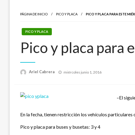
PÁGINA DE INICIO
PICO Y PLACA
PICO Y PLACA PARA ESTE MIÉ
PICO Y PLACA
Pico y placa para 
Publicado
Ariel Cabrera
miércoles junio 1, 2016
el
–El sigui
En la fecha, tienen restricción los vehículos particulares c
Pico y placa para buses y busetas: 3 y 4