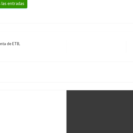
 las entradas
enta de ETB,
ril en Bogotá