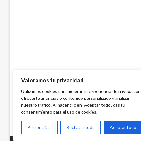
PICO Y PLACA
Pico y placa para este jueves 24 de ener
Ariel Cabrera
jueves enero 24, 2019
Valoramos tu privacidad.
Utilizamos cookies para mejorar tu experiencia de navegación
ofrecerte anuncios o contenido personalizado y analizar
nuestro tráfico. Al hacer clic en "Aceptar todo", das tu
consentimiento para el uso de cookies.
Personalizar
Rechazar todo
Aceptar todo