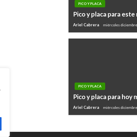
PICO Y PLACA
Pico y placa para est
o en Bogotá
Ariel Cabrera
miércoles diciembre
PICO Y PLACA
,
Pico y placa para hoy
Ariel Cabrera
miércoles diciembre