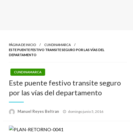
PÁGINA DE INICIO
CUNDINAMARCA
ESTE PUENTE FESTIVO TRANSITE SEGURO POR LAS VÍAS DEL
DEPARTAMENTO
CUNDINAMARCA
Este puente festivo transite seguro
por las vías del departamento
Publicado
Manuel Reyes Beltran
domingo junio 5, 2016
el