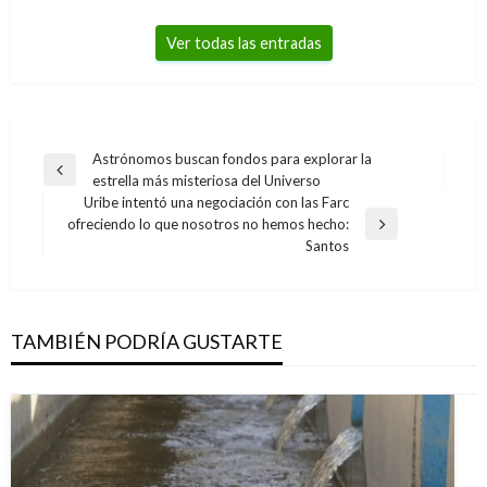
Ver todas las entradas
Navegación
Astrónomos buscan fondos para explorar la
Entrada
estrella más misteriosa del Universo
de
anterior
Uribe intentó una negociación con las Farc
entradas
ofreciendo lo que nosotros no hemos hecho:
Entrada
Santos
siguiente
TAMBIÉN PODRÍA GUSTARTE