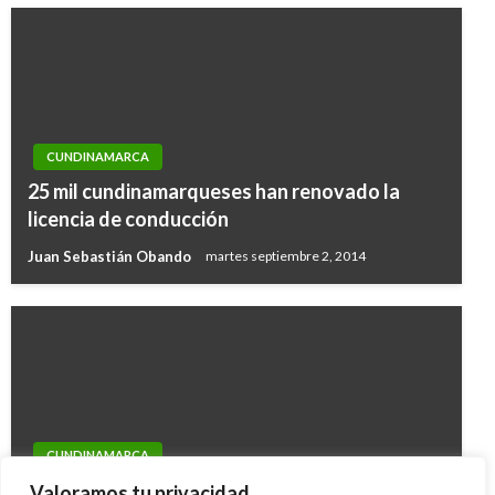
CUNDINAMARCA
25 mil cundinamarqueses han renovado la
licencia de conducción
Juan Sebastián Obando
martes septiembre 2, 2014
CUNDINAMARCA
Hospital de Guatavita es ejemplo de
Valoramos tu privacidad.