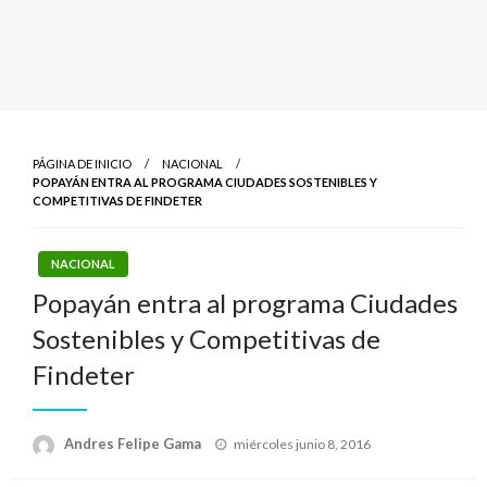
PÁGINA DE INICIO
NACIONAL
POPAYÁN ENTRA AL PROGRAMA CIUDADES SOSTENIBLES Y
COMPETITIVAS DE FINDETER
NACIONAL
Popayán entra al programa Ciudades
Sostenibles y Competitivas de
Findeter
Publicado
Andres Felipe Gama
miércoles junio 8, 2016
el