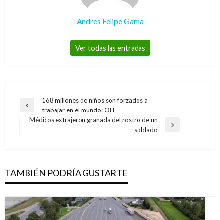
Andres Felipe Gama
Ver todas las entradas
Navegación
168 millones de niños son forzados a
Entrada
trabajar en el mundo: OIT
de
anterior
Médicos extrajeron granada del rostro de un
entradas
Entrada
soldado
siguiente
TAMBIÉN PODRÍA GUSTARTE