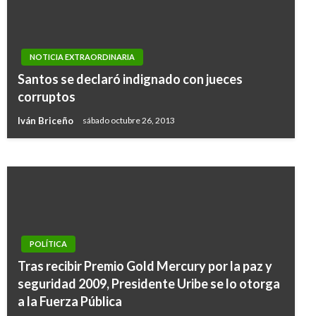
NOTICIA EXTRAORDINARIA
PANORAMA NACIONAL
Santos se declaró indignado con jueces
Senado aprobó presupuesto de ‘Austeridad
corruptos
Inteligente’ para 2017
Iván Briceño
sábado octubre 26, 2013
Iván Briceño
sábado octubre 22, 2016
POLÍTICA
Tras recibir Premio Gold Mercury por la paz y
seguridad 2009, Presidente Uribe se lo otorga
a la Fuerza Pública