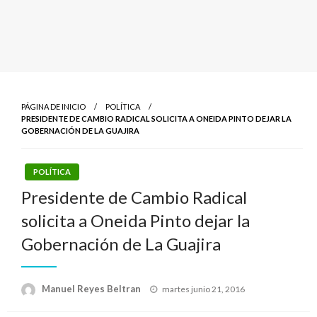
PÁGINA DE INICIO
POLÍTICA
PRESIDENTE DE CAMBIO RADICAL SOLICITA A ONEIDA PINTO DEJAR LA
GOBERNACIÓN DE LA GUAJIRA
POLÍTICA
Presidente de Cambio Radical
solicita a Oneida Pinto dejar la
Gobernación de La Guajira
Publicado
Manuel Reyes Beltran
martes junio 21, 2016
el