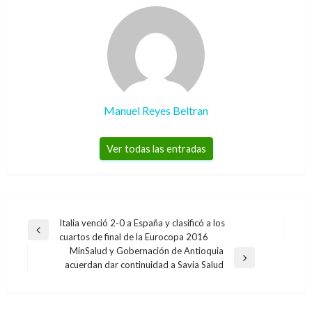
Manuel Reyes Beltran
Ver todas las entradas
Navegación
Italia venció 2-0 a España y clasificó a los
Entrada
cuartos de final de la Eurocopa 2016
de
anterior
MinSalud y Gobernación de Antioquia
entradas
Entrada
acuerdan dar continuidad a Savia Salud
siguiente