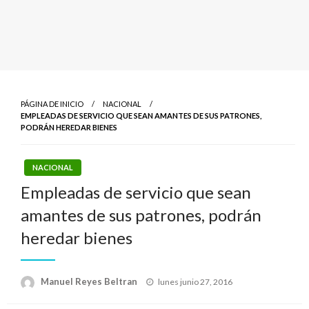
PÁGINA DE INICIO
NACIONAL
EMPLEADAS DE SERVICIO QUE SEAN AMANTES DE SUS PATRONES,
PODRÁN HEREDAR BIENES
NACIONAL
Empleadas de servicio que sean
amantes de sus patrones, podrán
heredar bienes
Publicado
Manuel Reyes Beltran
lunes junio 27, 2016
el