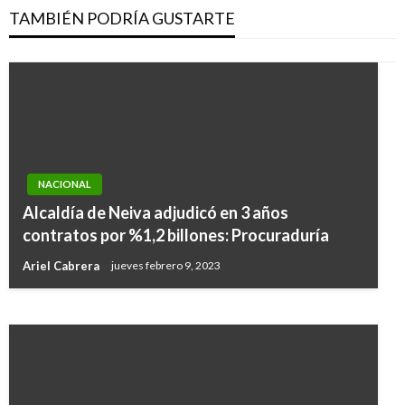
TAMBIÉN PODRÍA GUSTARTE
NACIONAL
NACIONAL
Alcaldía de Neiva adjudicó en 3 años
Construirán ruta de empleabilidad para
contratos por %1,2 billones: Procuraduría
militares no condenados
Ariel Cabrera
jueves febrero 9, 2023
Manuel Reyes Beltran
martes febrero 6, 2018