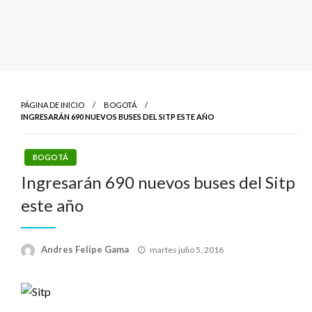
PÁGINA DE INICIO
BOGOTÁ
INGRESARÁN 690 NUEVOS BUSES DEL SITP ESTE AÑO
BOGOTÁ
Ingresarán 690 nuevos buses del Sitp
este año
Publicado
Andres Felipe Gama
martes julio 5, 2016
el