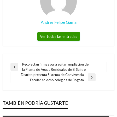
Andres Felipe Gama
Ver todas las entradas
Navegación
Recolectan firmas para evitar ampliación de
Entrada
la Planta de Aguas Residuales de El Salitre
de
anterior
Distrito presenta Sistema de Convivencia
entradas
Entrada
Escolar en ocho colegios de Bogotá
siguiente
TAMBIÉN PODRÍA GUSTARTE