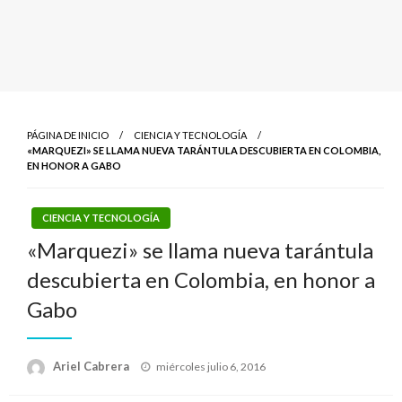
PÁGINA DE INICIO
CIENCIA Y TECNOLOGÍA
«MARQUEZI» SE LLAMA NUEVA TARÁNTULA DESCUBIERTA EN COLOMBIA,
EN HONOR A GABO
CIENCIA Y TECNOLOGÍA
«Marquezi» se llama nueva tarántula
descubierta en Colombia, en honor a
Gabo
Publicado
Ariel Cabrera
miércoles julio 6, 2016
el