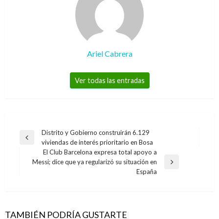
Ariel Cabrera
Ver todas las entradas
Navegación
Distrito y Gobierno construirán 6.129
Entrada
viviendas de interés prioritario en Bosa
de
anterior
El Club Barcelona expresa total apoyo a
entradas
Messi; dice que ya regularizó su situación en
Entrada
España
siguiente
CIENCIA Y TECNOLOGÍA
ETB ofrece a sus clientes las ventajas de
Windows Live
TAMBIÉN PODRÍA GUSTARTE