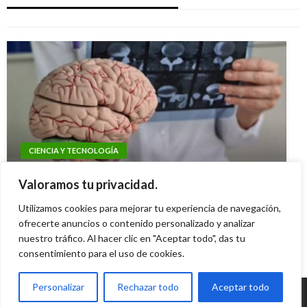
Iván Briceño
sábado octubre 20, 2012
CIENCIA Y TECNOLOGÍA
CIENCIA Y TECNOLOGÍA
CIENCIA Y TECNOLOGÍA
Office 365 mejora la comunicación en las
Los sueños: ¿Por qué razón los olvidamos?
El egosurfing: La tendencia a buscar su nombre
Valoramos tu privacidad.
empresas
Ariel Cabrera
martes octubre 3, 2023
por Google
Utilizamos cookies para mejorar tu experiencia de navegación,
Iván Briceño
martes diciembre 1, 2015
ofrecerte anuncios o contenido personalizado y analizar
Iván Briceño
martes octubre 1, 2013
nuestro tráfico. Al hacer clic en "Aceptar todo", das tu
consentimiento para el uso de cookies.
Personalizar
Rechazar todo
Aceptar todo
© Radio Santa Fe 1070 am