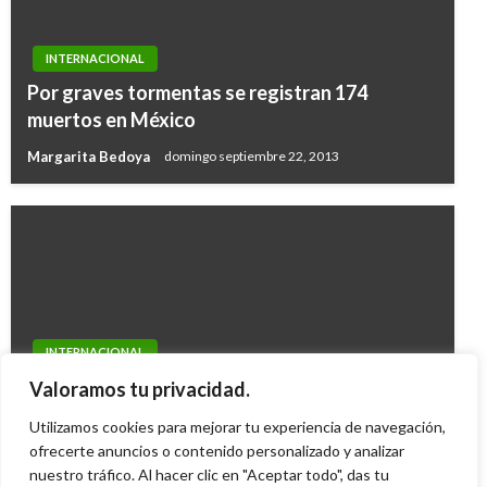
INTERNACIONAL
Por graves tormentas se registran 174
muertos en México
Margarita Bedoya
domingo septiembre 22, 2013
INTERNACIONAL
Presidentes de Ecuador y Perú se reúnen
Valoramos tu privacidad.
mañana martes en Loja
Utilizamos cookies para mejorar tu experiencia de navegación,
Fabio Castro
ofrecerte anuncios o contenido personalizado y analizar
lunes octubre 25, 2010
nuestro tráfico. Al hacer clic en "Aceptar todo", das tu