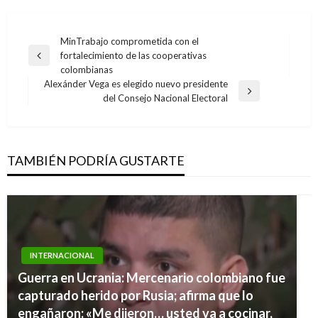
Navegación
MinTrabajo comprometida con el
fortalecimiento de las cooperativas
de
Entrada
colombianas
anterior
entradas
Alexánder Vega es elegido nuevo presidente
Entrada
del Consejo Nacional Electoral
siguiente
TAMBIÉN PODRÍA GUSTARTE
INTERNACIONAL
Guerra en Ucrania: Mercenario colombiano fue
capturado herido por Rusia; afirma que lo
engañaron: «Me dijeron… usted va a cocinar,