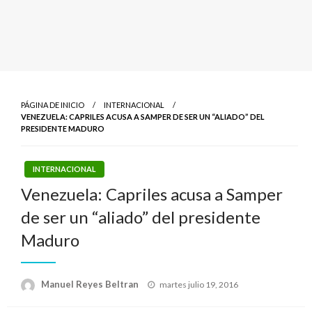
PÁGINA DE INICIO
INTERNACIONAL
VENEZUELA: CAPRILES ACUSA A SAMPER DE SER UN “ALIADO” DEL
PRESIDENTE MADURO
INTERNACIONAL
Venezuela: Capriles acusa a Samper
de ser un “aliado” del presidente
Maduro
Publicado
Manuel Reyes Beltran
martes julio 19, 2016
el