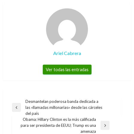
Ariel Cabrera
Ver todas las entradas
Navegación
Desmantelan poderosa banda dedicada a
las «llamadas millonarias» desde las cárceles
de
Entrada
del país
anterior
entradas
Obama: Hillary Clinton es la más calificada
para ser presidenta de EEUU; Trump es una
Entrada
amenaza
siguiente