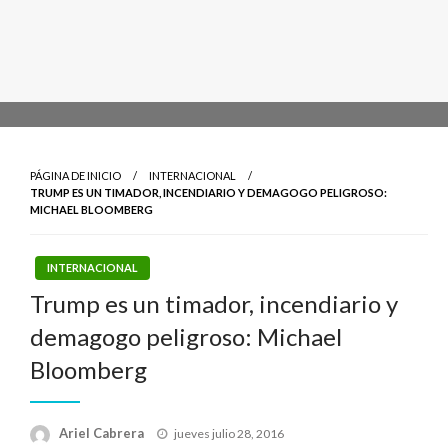
PÁGINA DE INICIO
INTERNACIONAL
TRUMP ES UN TIMADOR, INCENDIARIO Y DEMAGOGO PELIGROSO:
MICHAEL BLOOMBERG
INTERNACIONAL
Trump es un timador, incendiario y
demagogo peligroso: Michael
Bloomberg
Publicado
Ariel Cabrera
jueves julio 28, 2016