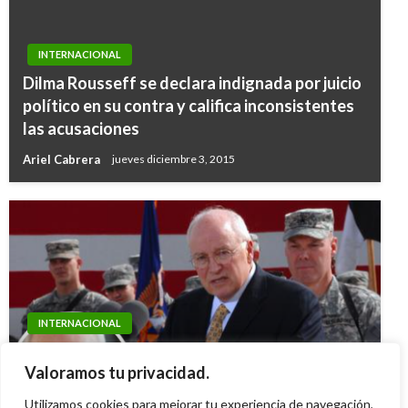
INTERNACIONAL
Dilma Rousseff se declara indignada por juicio
político en su contra y califica inconsistentes
las acusaciones
Ariel Cabrera
jueves diciembre 3, 2015
INTERNACIONAL
CIENCIA Y TECNOLOGÍA
EE.UU: Murió Dick Cheney, arquitecto de la
Seguidores de WikiLeaks continuarán los
Valoramos tu privacidad.
guerra de Irak y la invasión a Panamá
ataques cibernéticos
Utilizamos cookies para mejorar tu experiencia de navegación,
Ariel Cabrera
martes noviembre 4, 2025