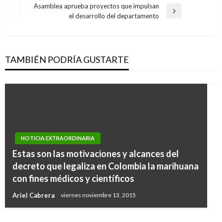
de
anterior
Asamblea aprueba proyectos que impulsan
entradas
Entrada
el desarrollo del departamento
siguiente
TAMBIÉN PODRÍA GUSTARTE
NOTICIA EXTRAORDINARIA
Estas son las motivaciones y alcances del
NOTICIA EXTRAORDINARIA
decreto que legaliza en Colombia la marihuana
Posiciones para concertar salario mínimo del
con fines médicos y científicos
2020, continúan en 8.1 y 5%
Ariel Cabrera
viernes noviembre 13, 2015
Manuel Reyes Beltran
jueves diciembre 19, 2019