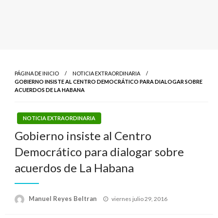
PÁGINA DE INICIO
NOTICIA EXTRAORDINARIA
GOBIERNO INSISTE AL CENTRO DEMOCRÁTICO PARA DIALOGAR SOBRE
ACUERDOS DE LA HABANA
NOTICIA EXTRAORDINARIA
Gobierno insiste al Centro
Democrático para dialogar sobre
acuerdos de La Habana
Publicado
Manuel Reyes Beltran
viernes julio 29, 2016
el