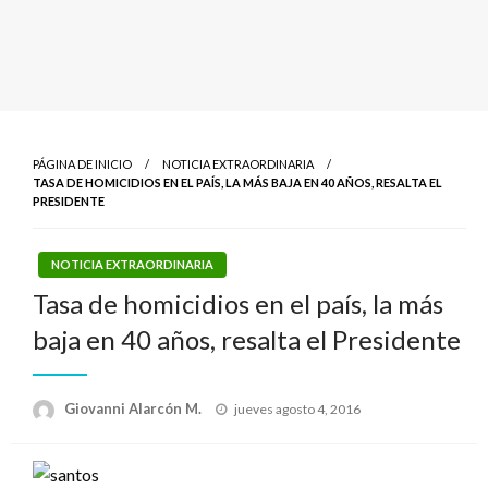
PÁGINA DE INICIO
NOTICIA EXTRAORDINARIA
TASA DE HOMICIDIOS EN EL PAÍS, LA MÁS BAJA EN 40 AÑOS, RESALTA EL
PRESIDENTE
NOTICIA EXTRAORDINARIA
Tasa de homicidios en el país, la más
baja en 40 años, resalta el Presidente
Publicado
Giovanni Alarcón M.
jueves agosto 4, 2016
el