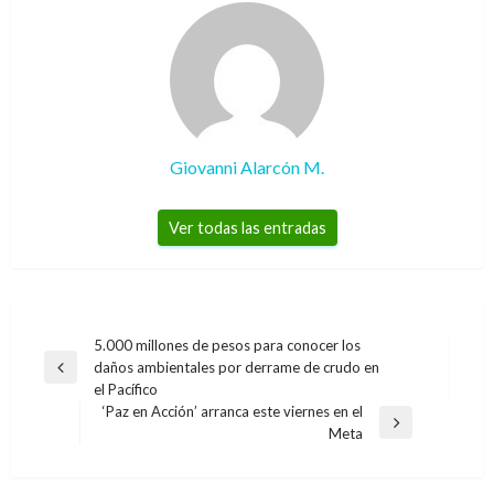
Giovanni Alarcón M.
Ver todas las entradas
Navegación
5.000 millones de pesos para conocer los
daños ambientales por derrame de crudo en
de
Entrada
el Pacífico
anterior
entradas
‘Paz en Acción’ arranca este viernes en el
Entrada
Meta
siguiente