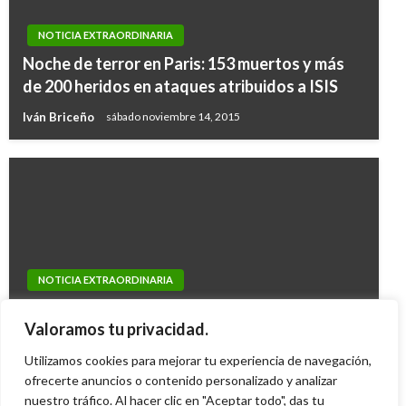
NOTICIA EXTRAORDINARIA
Noche de terror en Paris: 153 muertos y más
de 200 heridos en ataques atribuidos a ISIS
Iván Briceño
sábado noviembre 14, 2015
NOTICIA EXTRAORDINARIA
NOTICIA EXTRAORDINARIA
Uribismo exige a Petro que no siga imponiendo
Walmart eliminó prendas navideñas que
Valoramos tu privacidad.
a la fuerza sus reformas
hacían apología a cocaína colombiana
Utilizamos cookies para mejorar tu experiencia de navegación,
Ariel Cabrera
miércoles marzo 1, 2023
Manuel Reyes Beltran
ofrecerte anuncios o contenido personalizado y analizar
viernes diciembre 13, 2019
nuestro tráfico. Al hacer clic en "Aceptar todo", das tu