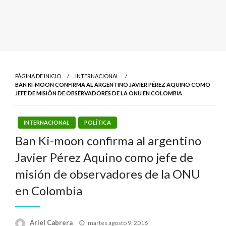
PÁGINA DE INICIO
INTERNACIONAL
BAN KI-MOON CONFIRMA AL ARGENTINO JAVIER PÉREZ AQUINO COMO
JEFE DE MISIÓN DE OBSERVADORES DE LA ONU EN COLOMBIA
INTERNACIONAL
POLÍTICA
Ban Ki-moon confirma al argentino
Javier Pérez Aquino como jefe de
misión de observadores de la ONU
en Colombia
Publicado
Ariel Cabrera
martes agosto 9, 2016