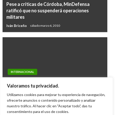
Pese a críticas de Córdoba, MinDefensa
ratificó que no suspenderá operaciones
militares
Iván Briceño
sábado marzo 6, 2010
INTERNACIONAL
POLÍTICA
Chávez denuncia plan para asesinar al
Duque: Ya está superado el debate de los que
Valoramos tu privacidad.
candidato opositor Henrique Capriles
votaron por el Sí o por el No
Utilizamos cookies para mejorar tu experiencia de navegación,
Ariel Cabrera
martes marzo 20, 2012
Ariel Cabrera
ofrecerte anuncios o contenido personalizado y analizar
viernes noviembre 15, 2019
nuestro tráfico. Al hacer clic en "Aceptar todo", das tu
consentimiento para el uso de cookies.