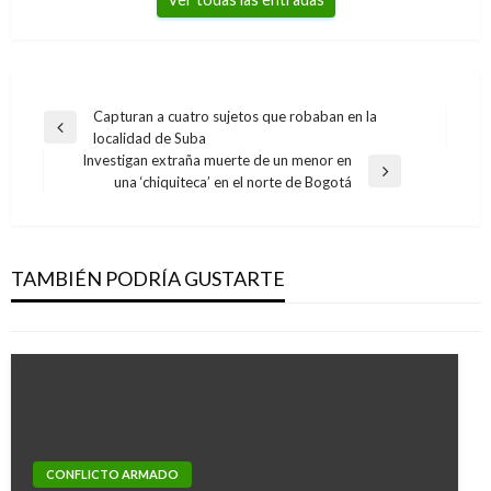
Navegación
Capturan a cuatro sujetos que robaban en la
Entrada
localidad de Suba
de
anterior
Investigan extraña muerte de un menor en
entradas
Entrada
una ‘chiquiteca’ en el norte de Bogotá
siguiente
NOTICIA EXTRAORDINARIA
Uribe continúa explicando decretos de
emergencia social
TAMBIÉN PODRÍA GUSTARTE
Santiago Moreno
sábado febrero 20, 2010
CONFLICTO ARMADO