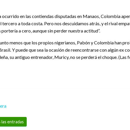
abía ocurrido en las contiendas disputadas en Manaos, Colombia ap
l tercero a toda costa. Pero nos descuidamos atrás, y el rival emp
rtería a cero, aunque sin perder nuestra actitud”.
punto menos que los propios nigerianos, Pabón y Colombia han pro
 Brasil. Y puede que sea la ocasión de reencontrarse con algún ex c
leña, su antiguo entrenador, Muricy, no se perderá el choque. (Las f
rera
 las entradas