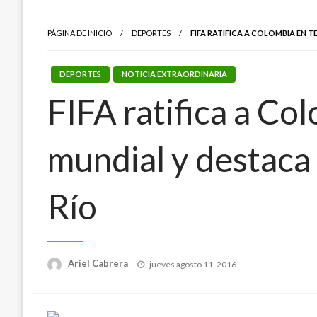
PÁGINA DE INICIO
DEPORTES
FIFA RATIFICA A COLOMBIA EN 
DEPORTES
NOTICIA EXTRAORDINARIA
FIFA ratifica a Co
mundial y destaca 
Río
Publicado
Ariel Cabrera
jueves agosto 11, 2016
el