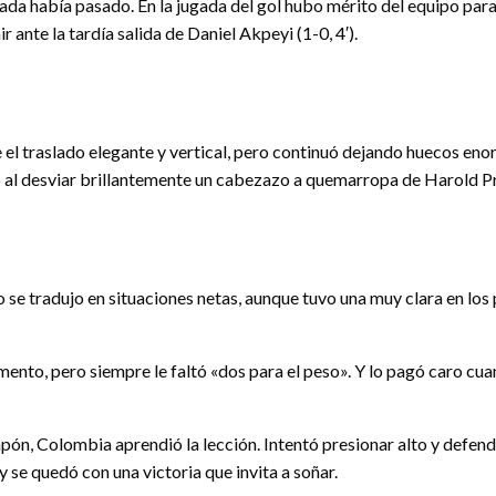
ada había pasado. En la jugada del gol hubo mérito del equipo para
r ante la tardía salida de Daniel Akpeyi (1-0, 4′).
e el traslado elegante y vertical, pero continuó dejando huecos en
 al desviar brillantemente un cabezazo a quemarropa de Harold Pr
o se tradujo en situaciones netas, aunque tuvo una muy clara en lo
lemento, pero siempre le faltó «dos para el peso». Y lo pagó caro 
pón, Colombia aprendió la lección. Intentó presionar alto y defend
 se quedó con una victoria que invita a soñar.