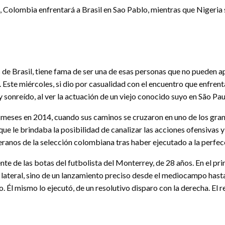
l, Colombia enfrentará a Brasil en Sao Pablo, mientras que Nigeria
e Brasil, tiene fama de ser una de esas personas que no pueden ap
. Este miércoles, si dio por casualidad con el encuentro que enfre
y sonreído, al ver la actuación de un viejo conocido suyo en São P
meses en 2014, cuando sus caminos se cruzaron en uno de los grand
ue le brindaba la posibilidad de canalizar las acciones ofensivas y
teranos de la selección colombiana tras haber ejecutado a la perfec
e de las botas del futbolista del Monterrey, de 28 años. En el prime
 lateral, sino de un lanzamiento preciso desde el mediocampo hasta 
o. Él mismo lo ejecutó, de un resolutivo disparo con la derecha. El