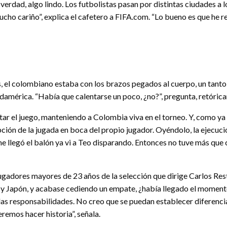
verdad, algo lindo. Los futbolistas pasan por distintas ciudades a l
cho cariño”, explica el cafetero a FIFA.com. “Lo bueno es que he 
ios, el colombiano estaba con los brazos pegados al cuerpo, un tan
udamérica. “Había que calentarse un poco, ¿no?”, pregunta, retóric
ar el juego, manteniendo a Colombia viva en el torneo. Y, como ya 
ripción de la jugada en boca del propio jugador. Oyéndolo, la ejecu
llegó el balón ya vi a Teo disparando. Entonces no tuve más que co
jugadores mayores de 23 años de la selección que dirige Carlos Re
a y Japón, y acabase cediendo un empate, ¿había llegado el moment
las responsabilidades. No creo que se puedan establecer diferencia
emos hacer historia”, señala.