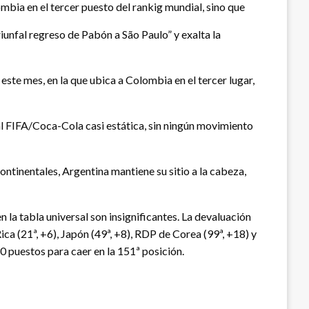
ombia en el tercer puesto del rankig mundial, sino que
riunfal regreso de Pabón a São Paulo” y exalta la
 este mes, en la que ubica a Colombia en el tercer lugar,
al FIFA/Coca-Cola casi estática, sin ningún movimiento
inentales, Argentina mantiene su sitio a la cabeza,
n la tabla universal son insignificantes. La devaluación
a (21ª, +6), Japón (49ª, +8), RDP de Corea (99ª, +18) y
0 puestos para caer en la 151ª posición.