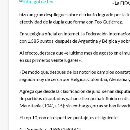
–La FIFA,
hizo un gran despliegue sobre el triunfo logrado por la tr
efectividad de la dupla que forma con Teo Gutiérrez.
En su página oficial en Internet, la Federación Internacio
con 1.585 puntos, después de Argentina y Bélgica y sobre
Al efecto, destaca que «el último mes de agosto en el m
en sus primeros veinte lugares».
«De modo que, después de los notorios cambios constata
seguida muy de cerca por Bélgica, Colombia, Alemania y
Agrega que desde la clasificación de julio, se han disputa
de partidos disputados ya hace tiempo ha influido en dic
Mauritania (104ª, +15); sin embargo, otras se han llevad
El top 10, con el respectivo puntaje, es el siguiente:
1 – Argentina – 1585 (1584.61)