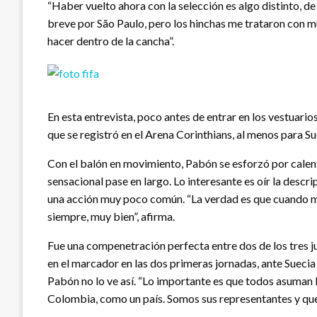
“Haber vuelto ahora con la selección es algo distinto, de 
breve por São Paulo, pero los hinchas me trataron con mu
hacer dentro de la cancha”.
En esta entrevista, poco antes de entrar en los vestuar
que se registró en el Arena Corinthians, al menos para S
Con el balón en movimiento, Pabón se esforzó por calent
sensacional pase en largo. Lo interesante es oír la desc
una acción muy poco común. “La verdad es que cuando me 
siempre, muy bien”, afirma.
Fue una compenetración perfecta entre dos de los tres 
en el marcador en las dos primeras jornadas, ante Sueci
Pabón no lo ve así. “Lo importante es que todos asuman 
Colombia, como un país. Somos sus representantes y quer