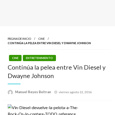
PÁGINA DE INICIO
CINE
CONTINÚA LA PELEA ENTRE VIN DIESEL Y DWAYNE JOHNSON
CINE
ENTRETENIMIENTO
Continúa la pelea entre Vin Diesel y
Dwayne Johnson
Publicado
Manuel Reyes Beltran
viernes agosto 12, 2016
el