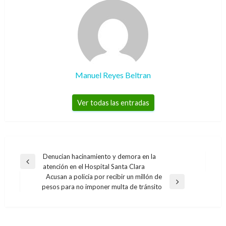
Manuel Reyes Beltran
Ver todas las entradas
Navegación
Denucian hacinamiento y demora en la
Entrada
atención en el Hospital Santa Clara
de
anterior
Acusan a policía por recibir un millón de
entradas
Entrada
pesos para no imponer multa de tránsito
siguiente