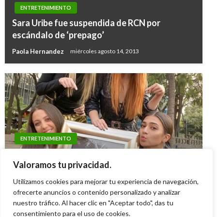
ENTRETENIMIENTO
Sara Uribe fue suspendida de RCN por
escándalo de ‘prepago’
Paola Hernandez
miércoles agosto 14, 2013
ENTRETENIMIENTO
ENTRETENIMIENTO
Ventino presentó su más reciente sencillo
Vida de Britney Spears inspira película para
Valoramos tu privacidad.
«Vente Conmigo»
televisión
Utilizamos cookies para mejorar tu experiencia de navegación,
Iván Briceño
lunes marzo 16, 2020
Andres Felipe Gama
ofrecerte anuncios o contenido personalizado y analizar
jueves agosto 25, 2016
nuestro tráfico. Al hacer clic en "Aceptar todo", das tu
consentimiento para el uso de cookies.