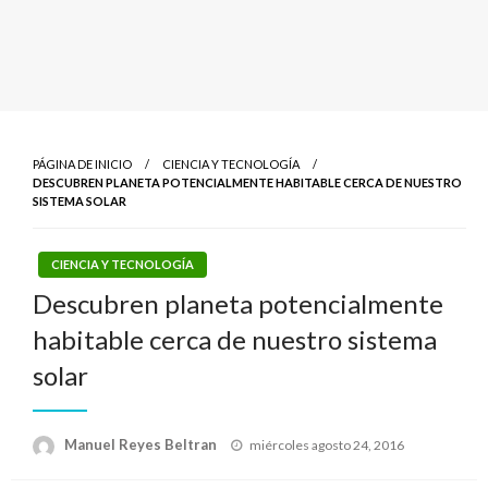
PÁGINA DE INICIO
CIENCIA Y TECNOLOGÍA
DESCUBREN PLANETA POTENCIALMENTE HABITABLE CERCA DE NUESTRO
SISTEMA SOLAR
CIENCIA Y TECNOLOGÍA
Descubren planeta potencialmente
habitable cerca de nuestro sistema
solar
Publicado
Manuel Reyes Beltran
miércoles agosto 24, 2016
el