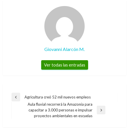
Giovanni Alarcón M.
Ver todas las entradas
Navegación
Agricultura creó 52 mil nuevos empleos
Entrada
de
Aula fluvial recorrerá la Amazonía para
anterior
capacitar a 3.000 personas e impulsar
entradas
Entrada
proyectos ambientales en escuelas
siguiente