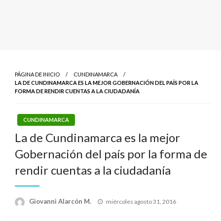
PÁGINA DE INICIO
CUNDINAMARCA
LA DE CUNDINAMARCA ES LA MEJOR GOBERNACIÓN DEL PAÍS POR LA
FORMA DE RENDIR CUENTAS A LA CIUDADANÍA
CUNDINAMARCA
La de Cundinamarca es la mejor
Gobernación del país por la forma de
rendir cuentas a la ciudadanía
Publicado
Giovanni Alarcón M.
miércoles agosto 31, 2016
el