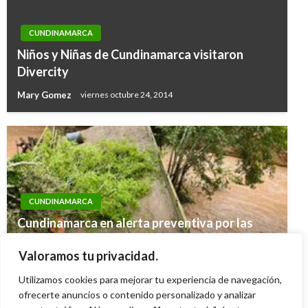
CUNDINAMARCA
Niños y Niñas de Cundinamarca visitaron
Divercity
Mary Gomez
viernes octubre 24, 2014
CUNDINAMARCA
Cundinamarca en alerta preventiva por las
intensas lluvias y altos niveles de los ríos
CUNDINAMARCA
Valoramos tu privacidad.
Bogotá, Magdalena y Sumapaz
Primera mesa afro e indígena en Fusagasugá
Utilizamos cookies para mejorar tu experiencia de navegación,
Ariel Cabrera
miércoles marzo 19, 2025
Iván Briceño
ofrecerte anuncios o contenido personalizado y analizar
jueves abril 27, 2017