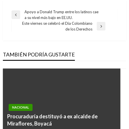
Navegación
Apoyo a Donald Trump entre los latinos cae
Entrada
a su nivel más bajo en EE.UU.
de
anterior
Este viernes se celebró el Día Colombiano
entradas
Entrada
de los Derechos
siguiente
TAMBIÉN PODRÍA GUSTARTE
NACIONAL
Procuraduría destituyó a ex alcalde de
Miraflores, Boyacá