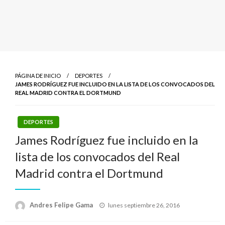
PÁGINA DE INICIO
DEPORTES
JAMES RODRÍGUEZ FUE INCLUIDO EN LA LISTA DE LOS CONVOCADOS DEL
REAL MADRID CONTRA EL DORTMUND
DEPORTES
James Rodríguez fue incluido en la
lista de los convocados del Real
Madrid contra el Dortmund
Publicado
Andres Felipe Gama
lunes septiembre 26, 2016
el