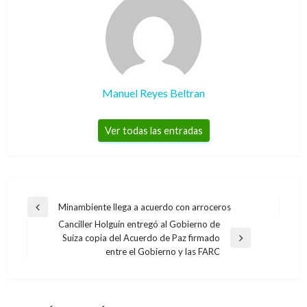
Manuel Reyes Beltran
Ver todas las entradas
Navegación
Minambiente llega a acuerdo con arroceros
Entrada
de
Canciller Holguín entregó al Gobierno de
anterior
Suiza copia del Acuerdo de Paz firmado
entradas
Entrada
entre el Gobierno y las FARC
siguiente