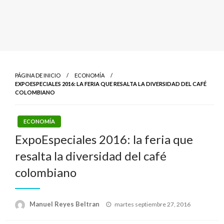
PÁGINA DE INICIO
ECONOMÍA
EXPOESPECIALES 2016: LA FERIA QUE RESALTA LA DIVERSIDAD DEL CAFÉ
COLOMBIANO
ECONOMÍA
ExpoEspeciales 2016: la feria que
resalta la diversidad del café
colombiano
Publicado
Manuel Reyes Beltran
martes septiembre 27, 2016
el