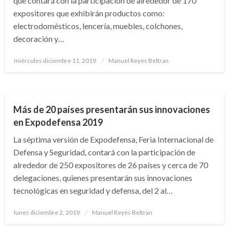
que contará con la participación de alrededor de 170
expositores que exhibirán productos como:
electrodomésticos, lencería, muebles, colchones,
decoración y…
Publicado
miércoles diciembre 11, 2019
Manuel Reyes Beltran
el
NACIONAL
Más de 20 países presentarán sus innovaciones
en Expodefensa 2019
La séptima versión de Expodefensa, Feria Internacional de
Defensa y Seguridad, contará con la participación de
alrededor de 250 expositores de 26 países y cerca de 70
delegaciones, quienes presentarán sus innovaciones
tecnológicas en seguridad y defensa, del 2 al…
Publicado
lunes diciembre 2, 2019
Manuel Reyes Beltran
el