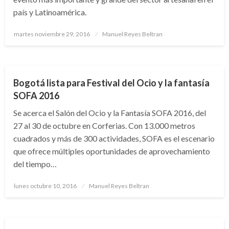
país y Latinoamérica.
Publicado
martes noviembre 29, 2016
Manuel Reyes Beltran
el
BOGOTÁ
Bogotá lista para Festival del Ocio y la fantasía
SOFA 2016
Se acerca el Salón del Ocio y la Fantasía SOFA 2016, del
27 al 30 de octubre en Corferias. Con 13.000 metros
cuadrados y más de 300 actividades, SOFA es el escenario
que ofrece múltiples oportunidades de aprovechamiento
del tiempo…
Publicado
lunes octubre 10, 2016
Manuel Reyes Beltran
el
ECONOMÍA