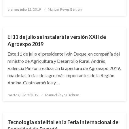
Publicado
viernes julio 12, 2019
Manuel Reyes Beltran
el
NACIONAL
El 11 de julio se instalará la versión XXII de
Agroexpo 2019
Este 11 de julio el presidente Iván Duque, en compañía del
ministro de Agricultura y Desarrollo Rural, Andrés
Valencia Pinzón, realizarán la apertura de Agroexpo 2019,
una de las ferias del agro más importantes de la Región
Andina, Centroamérica y…
Publicado
martes julio 9, 2019
Manuel Reyes Beltran
el
BOGOTÁ
Tecnología satelital en la Feria Internacional de