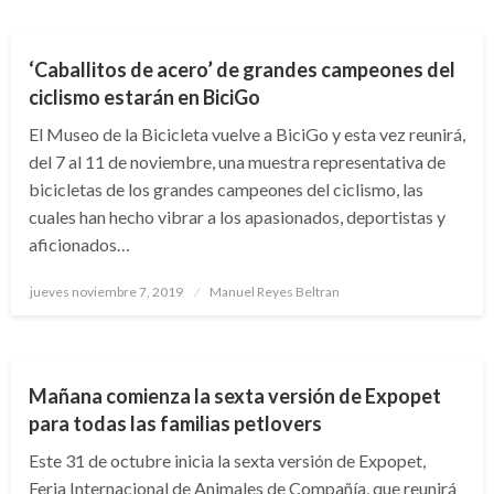
BOGOTÁ
‘Caballitos de acero’ de grandes campeones del
ciclismo estarán en BiciGo
El Museo de la Bicicleta vuelve a BiciGo y esta vez reunirá,
del 7 al 11 de noviembre, una muestra representativa de
bicicletas de los grandes campeones del ciclismo, las
cuales han hecho vibrar a los apasionados, deportistas y
aficionados…
Publicado
jueves noviembre 7, 2019
Manuel Reyes Beltran
el
BOGOTÁ
Mañana comienza la sexta versión de Expopet
para todas las familias petlovers
Este 31 de octubre inicia la sexta versión de Expopet,
Feria Internacional de Animales de Compañía, que reunirá