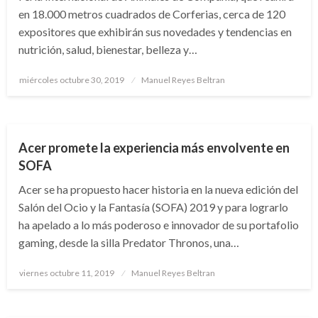
en 18.000 metros cuadrados de Corferias, cerca de 120
expositores que exhibirán sus novedades y tendencias en
nutrición, salud, bienestar, belleza y…
Publicado
miércoles octubre 30, 2019
Manuel Reyes Beltran
el
BOGOTÁ
Acer promete la experiencia más envolvente en
SOFA
Acer se ha propuesto hacer historia en la nueva edición del
Salón del Ocio y la Fantasía (SOFA) 2019 y para lograrlo
ha apelado a lo más poderoso e innovador de su portafolio
gaming, desde la silla Predator Thronos, una…
Publicado
viernes octubre 11, 2019
Manuel Reyes Beltran
el
BOGOTÁ