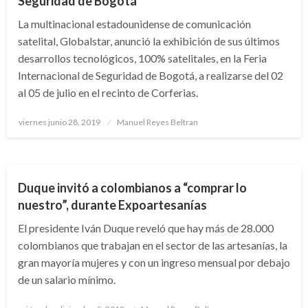
Seguridad de Bogotá
La multinacional estadounidense de comunicación
satelital, Globalstar, anunció la exhibición de sus últimos
desarrollos tecnológicos, 100% satelitales, en la Feria
Internacional de Seguridad de Bogotá, a realizarse del 02
al 05 de julio en el recinto de Corferias.
Publicado
viernes junio 28, 2019
Manuel Reyes Beltran
el
ECONOMÍA
Duque invitó a colombianos a “comprar lo
nuestro”, durante Expoartesanías
El presidente Iván Duque reveló que hay más de 28.000
colombianos que trabajan en el sector de las artesanías, la
gran mayoría mujeres y con un ingreso mensual por debajo
de un salario mínimo.
Publicado