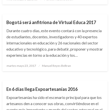
el
BOGOTÁ
Bogotá será anfitriona de Virtual Educa 2017
Durante cuatro días, este evento contará con la presencia
de estudiantes, docentes, investigadores y 40 expertos
internacionales en educación y 26 nacionales del sector
educativo y tecnológico, para debatir, proponer y mostrar
experiencias en torno a la educación y los…
Publicado
martes mayo 23, 2017
Manuel Reyes Beltran
el
BOGOTÁ
En 6 días llega Expoartesanías 2016
Expoartesanías ha sido el escenario principal para que los
artesanos den a conocer sus obras, convirtiéndose en el
evento más importante y grande del sector artesanal en el