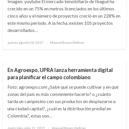
Imagen: youtube El mercado inmobiliario de Ibagué ha
crecido en un 75% en metros licenciados en los últimos
cinco años y el número de proyectos creció en un 228% en
este mismo período. A la fecha, existen 105 proyectos
desarrollados…
Publicado
jueves agosto 24, 2017
Manuel Reyes Beltran
el
NACIONAL
En Agroexpo, UPRA lanza herramienta digital
para planificar el campo colombiano
Foto: agroexpo.com ¿Sabe qué se puede cultivar y en qué
zonas del país es más conveniente hacerlo? o ¿cuánto
tarda un campesino con sus productos en desplazarse a
una ciudad capital?, ¿cuál es la distribución predial en
Colombia?, estas son…
Publicado
miércoles julio 12, 2017
Manuel Reyes Beltran