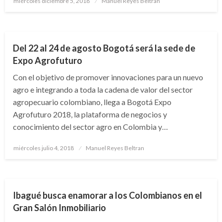
miércoles diciembre 5, 2018
Manuel Reyes Beltran
el
BOGOTÁ
Del 22 al 24 de agosto Bogotá será la sede de
Expo Agrofuturo
Con el objetivo de promover innovaciones para un nuevo
agro e integrando a toda la cadena de valor del sector
agropecuario colombiano, llega a Bogotá Expo
Agrofuturo 2018, la plataforma de negocios y
conocimiento del sector agro en Colombia y…
Publicado
miércoles julio 4, 2018
Manuel Reyes Beltran
el
NACIONAL
Ibagué busca enamorar a los Colombianos en el
Gran Salón Inmobiliario