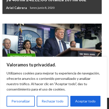
por Colombia
Ariel Cabrera
lunes junio 8, 2020
Ariel Cabrera
jueves noviembre 28, 2019
INTERNACIONAL
Trump sobre el tirador en su cena: «Odia a los
Valoramos tu privacidad.
cristianos»
Utilizamos cookies para mejorar tu experiencia de navegación,
Ariel Cabrera
ofrecerte anuncios o contenido personalizado y analizar
domingo abril 26, 2026
nuestro tráfico. Al hacer clic en "Aceptar todo", das tu
consentimiento para el uso de cookies.
Personalizar
Rechazar todo
Aceptar todo
© Radio Santa Fe 1070 am