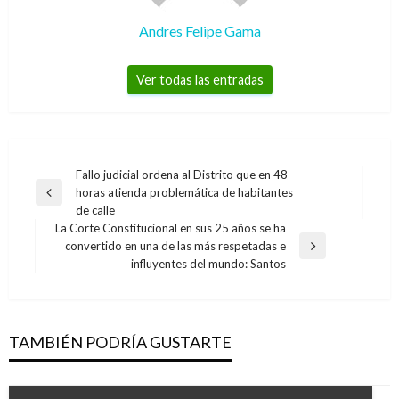
Andres Felipe Gama
Ver todas las entradas
Navegación
Fallo judicial ordena al Distrito que en 48
horas atienda problemática de habitantes
de
Entrada
de calle
anterior
entradas
La Corte Constitucional en sus 25 años se ha
convertido en una de las más respetadas e
Entrada
influyentes del mundo: Santos
siguiente
TAMBIÉN PODRÍA GUSTARTE