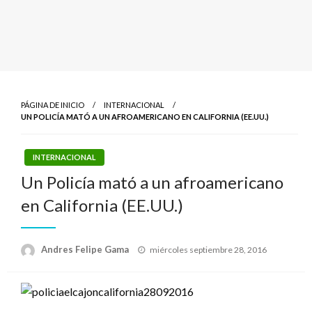
PÁGINA DE INICIO
INTERNACIONAL
UN POLICÍA MATÓ A UN AFROAMERICANO EN CALIFORNIA (EE.UU.)
INTERNACIONAL
Un Policía mató a un afroamericano
en California (EE.UU.)
Publicado
Andres Felipe Gama
miércoles septiembre 28, 2016
el