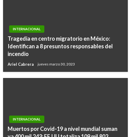
INTERNACIONAL
Tragedia en centro migratorio en México:
Identifican a 8 presuntos responsables del
incendio
Ariel Cabrera
jueves marzo 30, 2023
INTERNACIONAL
INTERNACIONAL
Maduro afirma que ha detectado más de 47
Muertos por Covid-19 a nivel mundial suman
complot contra la aviación militar promovidos
ya 400 mil 243; EE.UU totaliza 109 mil 802