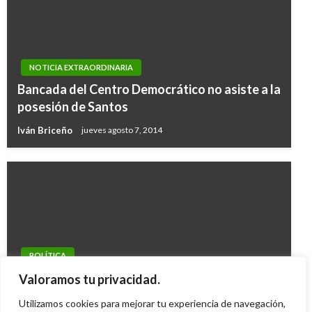
NOTICIA EXTRAORDINARIA
Bancada del Centro Democrático no asiste a la
posesión de Santos
Iván Briceño
jueves agosto 7, 2014
POLÍTICA
Desde el Senado anuncian retomar proyecto
Valoramos tu privacidad.
que regula el uso y manejo del fuego
Utilizamos cookies para mejorar tu experiencia de navegación,