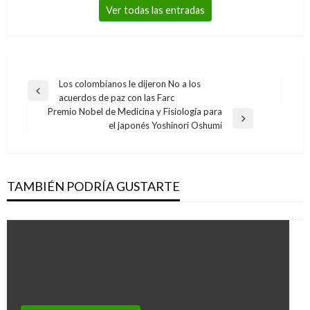
Ver todas las entradas
Navegación
Los colombianos le dijeron No a los
Entrada
acuerdos de paz con las Farc
de
anterior
Premio Nobel de Medicina y Fisiología para
entradas
Entrada
el japonés Yoshinori Oshumi
siguiente
TAMBIÉN PODRÍA GUSTARTE