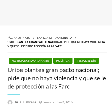
PÁGINA DE INICIO
NOTICIA EXTRAORDINARIA
URIBE PLANTEA GRAN PACTO NACIONAL; PIDE QUE NO HAYA VIOLENCIA
Y QUE SE LE DE PROTECCIÓN A LAS FARC
NOTICIA EXTRAORDINARIA
POLÍTICA
TEMA DEL DÍA
Uribe plantea gran pacto nacional;
pide que no haya violencia y que se le
de protección a las Farc
Publicado
Ariel Cabrera
lunes octubre 3, 2016
el