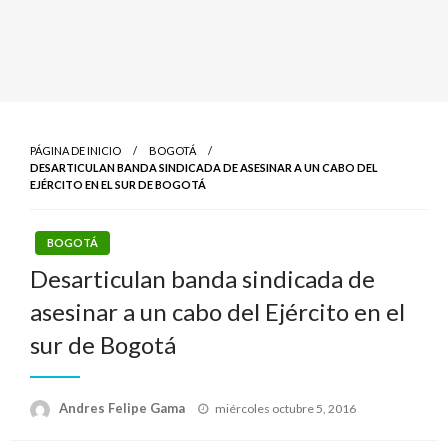
PÁGINA DE INICIO
BOGOTÁ
DESARTICULAN BANDA SINDICADA DE ASESINAR A UN CABO DEL
EJÉRCITO EN EL SUR DE BOGOTÁ
BOGOTÁ
Desarticulan banda sindicada de
asesinar a un cabo del Ejército en el
sur de Bogotá
Publicado
Andres Felipe Gama
miércoles octubre 5, 2016
el