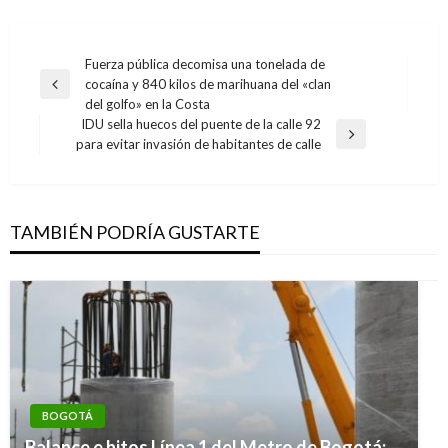
Navegación
Fuerza pública decomisa una tonelada de
cocaína y 840 kilos de marihuana del «clan
de
Entrada
del golfo» en la Costa
anterior
entradas
IDU sella huecos del puente de la calle 92
Entrada
para evitar invasión de habitantes de calle
siguiente
TAMBIÉN PODRÍA GUSTARTE
BOGOTÁ
Balance e hitos Línea 1 del Metro de Bogotá: