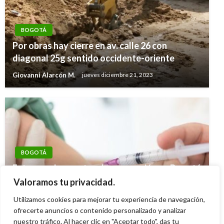
BOGOTÁ
Por obras hay cierre en av. calle 26 con
diagonal 25g sentido occidente-oriente
Giovanni Alarcón M.
jueves diciembre 21, 2023
BOGOTÁ
Estos son los puntos de vacunación en Bogotá
contra poliomielitis, sarampión, difteria, tos
Valoramos tu privacidad.
ferina y más hoy 20 de enero de 2026
Utilizamos cookies para mejorar tu experiencia de navegación,
Giovanni Alarcón M.
ofrecerte anuncios o contenido personalizado y analizar
martes enero 20, 2026
nuestro tráfico. Al hacer clic en "Aceptar todo", das tu