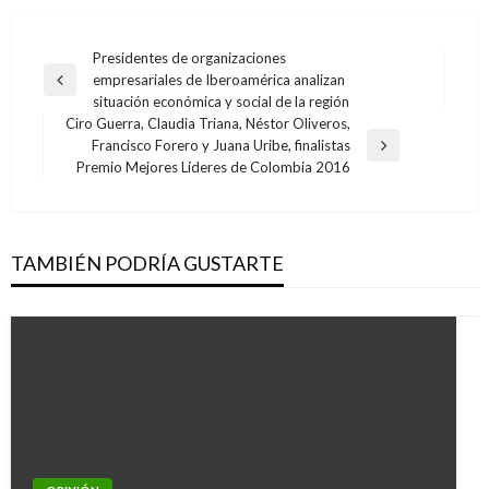
Navegación
Presidentes de organizaciones
empresariales de Iberoamérica analizan
de
Entrada
situación económica y social de la región
anterior
entradas
Ciro Guerra, Claudia Triana, Néstor Oliveros,
Francisco Forero y Juana Uribe, finalistas
Entrada
Premio Mejores Líderes de Colombia 2016
siguiente
TAMBIÉN PODRÍA GUSTARTE