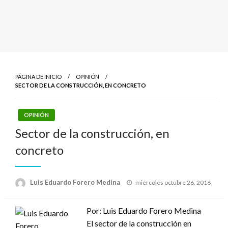
PÁGINA DE INICIO
OPINIÓN
SECTOR DE LA CONSTRUCCIÓN, EN CONCRETO
OPINIÓN
Sector de la construcción, en
concreto
Publicado
Luis Eduardo Forero Medina
miércoles octubre 26, 2016
el
Por: Luis Eduardo Forero Medina
El sector de la construcción en