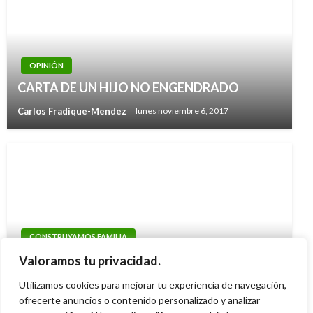
OPINIÓN
CARTA DE UN HIJO NO ENGENDRADO
Carlos Fradique-Mendez
lunes noviembre 6, 2017
CONSTRUYAMOS FAMILIA
CONSUMO DE LICOR Y VIOLENCIA
Valoramos tu privacidad.
PSICOLÓGICA
Utilizamos cookies para mejorar tu experiencia de navegación,
Carlos Fradique-Mendez
ofrecerte anuncios o contenido personalizado y analizar
lunes julio 8, 2019