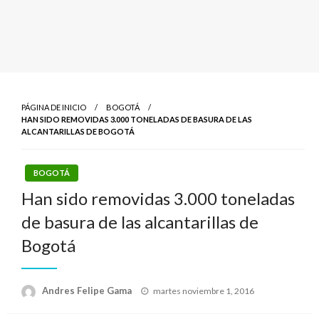
PÁGINA DE INICIO
BOGOTÁ
HAN SIDO REMOVIDAS 3.000 TONELADAS DE BASURA DE LAS
ALCANTARILLAS DE BOGOTÁ
BOGOTÁ
Han sido removidas 3.000 toneladas
de basura de las alcantarillas de
Bogotá
Publicado
Andres Felipe Gama
martes noviembre 1, 2016
el