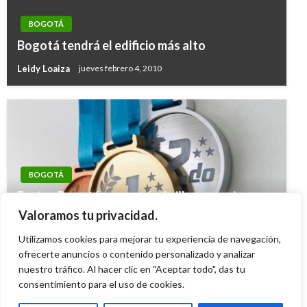
BOGOTÁ
Bogotá tendrá el edificio más alto
Leidy Loaiza
jueves febrero 4, 2010
BOGOTÁ
Equipo Bogotá comenzó a brillar con primeros
oros en los Juegos Centroamericanos y del
Valoramos tu privacidad.
Caribe 2026
Utilizamos cookies para mejorar tu experiencia de navegación,
Giovanni Alarcón M.
ofrecerte anuncios o contenido personalizado y analizar
martes julio 28, 2026
nuestro tráfico. Al hacer clic en "Aceptar todo", das tu
consentimiento para el uso de cookies.