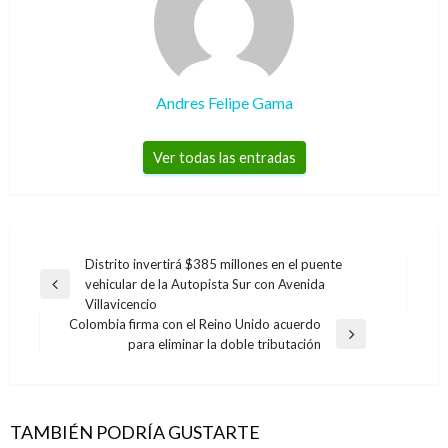
Andres Felipe Gama
Ver todas las entradas
Navegación
Distrito invertirá $385 millones en el puente
vehicular de la Autopista Sur con Avenida
de
Entrada
Villavicencio
anterior
entradas
Colombia firma con el Reino Unido acuerdo
Entrada
para eliminar la doble tributación
siguiente
TAMBIÉN PODRÍA GUSTARTE