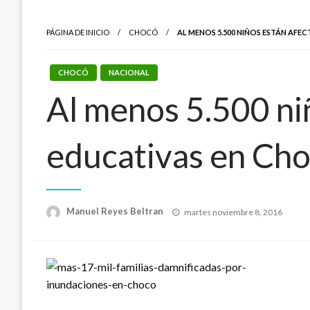
PÁGINA DE INICIO
CHOCÓ
AL MENOS 5.500 NIÑOS ESTÁN AFE
CHOCÓ
NACIONAL
Al menos 5.500 ni
educativas en Cho
Publicado
Manuel Reyes Beltran
martes noviembre 8, 2016
el