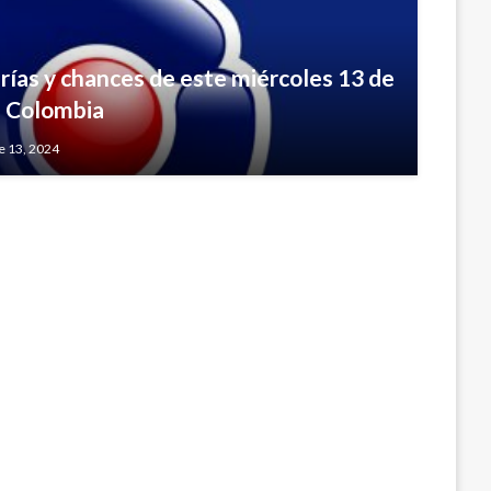
rías y chances de este miércoles 13 de
n Colombia
en Urabá por costo de nuevos peajes
e 13, 2024