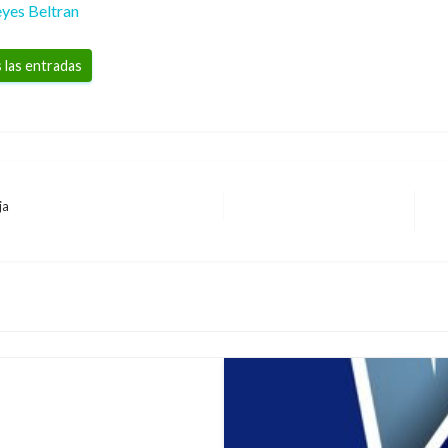
yes Beltran
 las entradas
ja
En
si
jados en Saint-