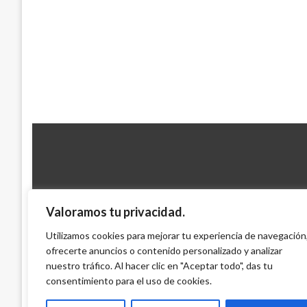
Valoramos tu privacidad.
CONFLICTO ARMADO
Capturan a cinco presuntos guerrilleros d
Utilizamos cookies para mejorar tu experiencia de navegación
ofrecerte anuncios o contenido personalizado y analizar
Antioquia
nuestro tráfico. Al hacer clic en "Aceptar todo", das tu
Mario Murcia
viernes febrero 18, 2011
consentimiento para el uso de cookies.