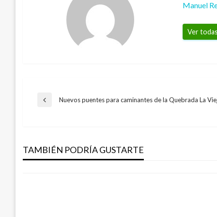
Manuel Re
Ver todas
Navegación
Nuevos puentes para caminantes de la Quebrada La Vie
Entrada
anterior
NACIONAL
de
Continúa asistencia a colombianos desalo
Ouen, Francia
TAMBIÉN PODRÍA GUSTARTE
entradas
Iván Briceño
lunes agosto 19, 2019