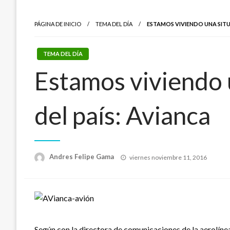
PÁGINA DE INICIO
TEMA DEL DÍA
ESTAMOS VIVIENDO UNA SITU
TEMA DEL DÍA
Estamos viviendo u
del país: Avianca
Publicado
Andres Felipe Gama
viernes noviembre 11, 2016
el
Según con la directora de comunicaciones de la aerolínea