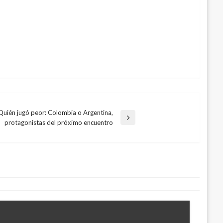
 Quién jugó peor: Colombia o Argentina,
protagonistas del próximo encuentro
 que no para”: Vicepresidenta sobre
la
2019