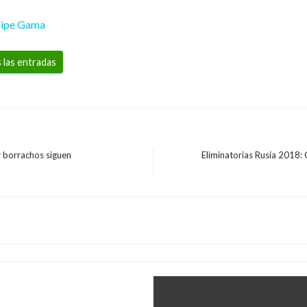
lipe Gama
 las entradas
 borrachos siguen
Eliminatorias Rusia 2018:
Entrada
PANORAMA NACIONAL
siguiente
lve cada vez más
“Esta es una tragedia
lución de apoyo al
situación en Venezue
Iván Briceño
domingo febrero 24, 