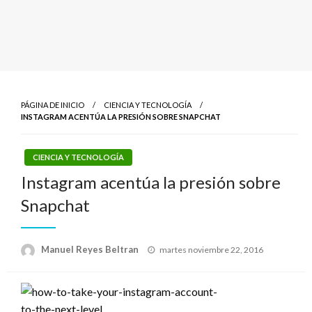
PÁGINA DE INICIO
CIENCIA Y TECNOLOGÍA
INSTAGRAM ACENTÚA LA PRESIÓN SOBRE SNAPCHAT
CIENCIA Y TECNOLOGÍA
Instagram acentúa la presión sobre
Snapchat
Publicado
Manuel Reyes Beltran
martes noviembre 22, 2016
el