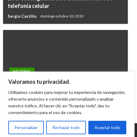
telefonía celular
Sergio Castillo
domingo octubre 10, 2010
NACIONAL
Sube a tres la cifra de muertos por estafas de
Valoramos tu privacidad.
pirámides
Utilizamos cookies para mejorar tu experiencia de navegación,
Giovanni Alarcón M.
ofrecerte anuncios o contenido personalizado y analizar
viernes noviembre 14, 2008
nuestro tráfico. Al hacer clic en "Aceptar todo", das tu
consentimiento para el uso de cookies.
Personalizar
Rechazar todo
Aceptar todo
© Radio Santa Fe 1070 am