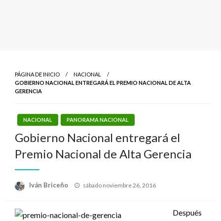
PÁGINA DE INICIO
NACIONAL
GOBIERNO NACIONAL ENTREGARÁ EL PREMIO NACIONAL DE ALTA
GERENCIA
NACIONAL
PANORAMA NACIONAL
Gobierno Nacional entregará el
Premio Nacional de Alta Gerencia
Publicado
Iván Briceño
sábado noviembre 26, 2016
el
Después