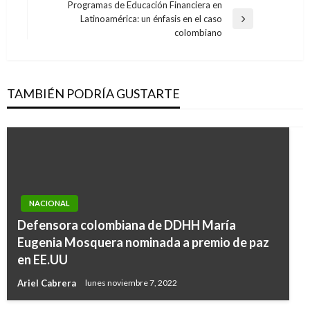
anterior
Programas de Educación Financiera en
entradas
Latinoamérica: un énfasis en el caso
Entrada
colombiano
siguiente
TAMBIÉN PODRÍA GUSTARTE
NACIONAL
Defensora colombiana de DDHH María
Eugenia Mosquera nominada a premio de paz
en EE.UU
Ariel Cabrera
lunes noviembre 7, 2022