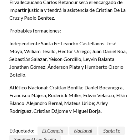
El vallecaucano Carlos Betancur será el encargado de
impartir justicia y tendrá la asistencia de Cristian De La
Cruz y Paolo Benítez.
Probables formaciones:
Independiente Santa Fe: Leandro Castellanos; José
Moya, William Tesillo, Héctor Urrego; Juan Daniel Roa,
Sebastián Salazar, Yeison Gordillo, Leyvin Balanta;
Jonathan Gómez; Ánderson Plata y Humberto Osorio
Botello.
Atlético Nacional: Crsitian Bonilla; Daniel Bocanegra,
Francisco Nájera, Roderick Miller, Edwin Velasco; Elkin
Blanco, Alejandro Bernal, Mateus Uribe; Arley
Rodríguez, Cristian Dájome y Miguel Borja.
Etiquetado:
El Campín
Nacional
Santa Fe
Semifinal Liga Águila