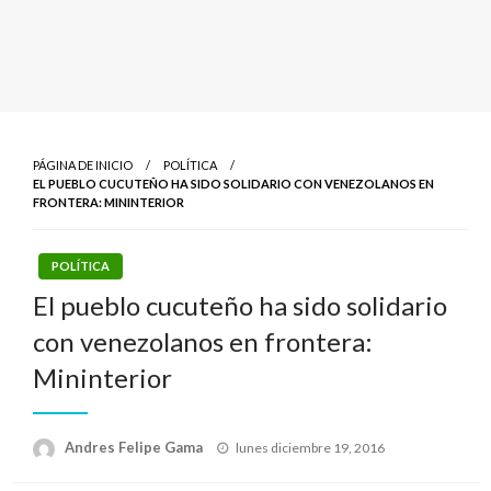
PÁGINA DE INICIO
POLÍTICA
EL PUEBLO CUCUTEÑO HA SIDO SOLIDARIO CON VENEZOLANOS EN
FRONTERA: MININTERIOR
POLÍTICA
El pueblo cucuteño ha sido solidario
con venezolanos en frontera:
Mininterior
Publicado
Andres Felipe Gama
lunes diciembre 19, 2016
el