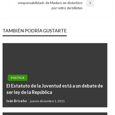
entradas
«responsabilidad» de Maduro en disturbios
Entrada
por retiro de billetes
siguiente
TAMBIÉN PODRÍA GUSTARTE
POLÍTICA
El Estatuto de la Juventud está a un debate de
ser ley de la República
Iván Briceño
jueves diciembre 1, 2011