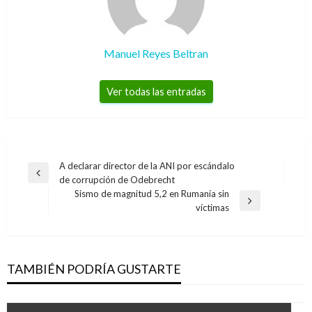
Manuel Reyes Beltran
Ver todas las entradas
Navegación
A declarar director de la ANI por escándalo
Entrada
de corrupción de Odebrecht
de
anterior
Sismo de magnitud 5,2 en Rumanía sin
entradas
Entrada
víctimas
siguiente
TAMBIÉN PODRÍA GUSTARTE