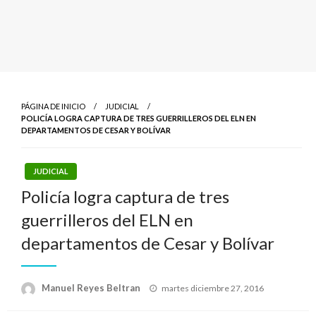
PÁGINA DE INICIO
JUDICIAL
POLICÍA LOGRA CAPTURA DE TRES GUERRILLEROS DEL ELN EN
DEPARTAMENTOS DE CESAR Y BOLÍVAR
JUDICIAL
Policía logra captura de tres
guerrilleros del ELN en
departamentos de Cesar y Bolívar
Publicado
Manuel Reyes Beltran
martes diciembre 27, 2016
el