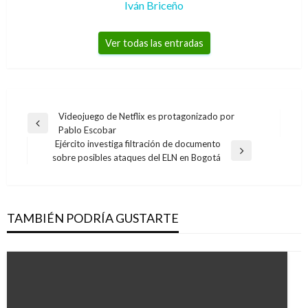
Iván Briceño
Ver todas las entradas
Navegación
Videojuego de Netflix es protagonizado por
Entrada
Pablo Escobar
de
anterior
Ejército investiga filtración de documento
entradas
Entrada
sobre posibles ataques del ELN en Bogotá
siguiente
TAMBIÉN PODRÍA GUSTARTE