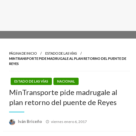
PÁGINA DE INICIO
ESTADO DE LAS VÍAS
MINTRANSPORTE PIDE MADRUGALE AL PLAN RETORNO DEL PUENTE DE
REYES
ESTADO DE LAS VÍAS
NACIONAL
MinTransporte pide madrugale al
plan retorno del puente de Reyes
Publicado
Iván Briceño
viernes enero 6, 2017
el